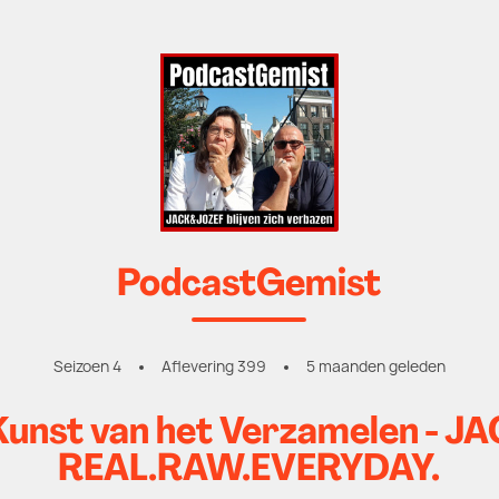
PodcastGemist
Seizoen 4
Aflevering 399
5 maanden geleden
Kunst van het Verzamelen - J
REAL.RAW.EVERYDAY.