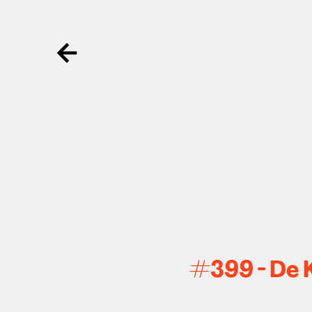
Ga terug
#399 - De 