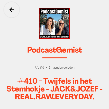
Ga terug
PodcastGemist
Afl. 410
5 maanden geleden
#410 - Twijfels in het
Stemhokje - JACK&JOZEF -
REAL.RAW.EVERYDAY.