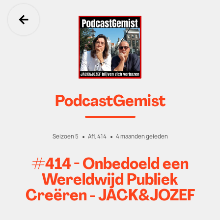
Ga terug
PodcastGemist
Seizoen 5
Afl. 414
4 maanden geleden
#414 - Onbedoeld een
Wereldwijd Publiek
Creëren - JACK&JOZEF