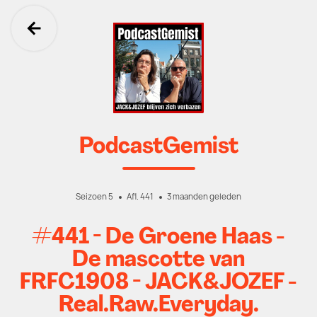
Ga terug
PodcastGemist
Seizoen 5
Afl. 441
3 maanden geleden
#441 - De Groene Haas -
De mascotte van
FRFC1908 - JACK&JOZEF -
Real.Raw.Everyday.