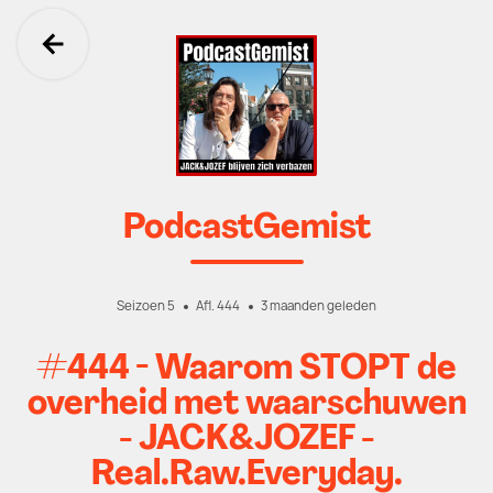
Ga terug
PodcastGemist
Seizoen 5
Afl. 444
3 maanden geleden
#444 - Waarom STOPT de
overheid met waarschuwen
- JACK&JOZEF -
Real.Raw.Everyday.