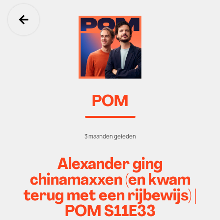
Ga terug
POM
3 maanden geleden
Alexander ging
chinamaxxen (en kwam
terug met een rijbewijs) |
POM S11E33