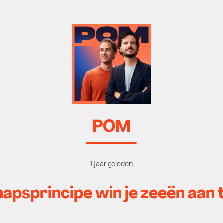
POM
1 jaar geleden
hapsprincipe win je zeeën aan 