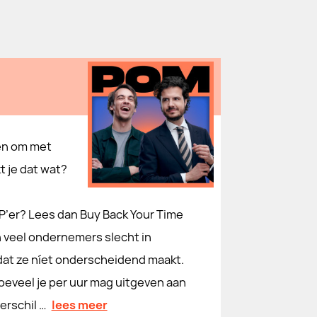
en om met
kt je dat wat?
P’er? Lees dan Buy Back Your Time
n veel ondernemers slecht in
 dat ze níet onderscheidend maakt.
 hoeveel je per uur mag uitgeven aan
verschil …
lees meer