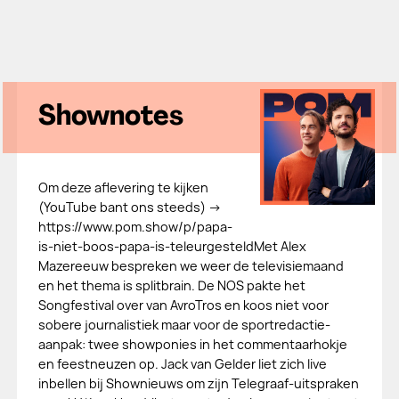
Shownotes
Om deze aflevering te kijken
(YouTube bant ons steeds) →
https://www.pom.show/p/papa-
is-niet-boos-papa-is-teleurgesteldMet Alex
Mazereeuw bespreken we weer de televisiemaand
en het thema is splitbrain. De NOS pakte het
Songfestival over van AvroTros en koos niet voor
sobere journalistiek maar voor de sportredactie-
aanpak: twee showponies in het commentaarhokje
en feestneuzen op. Jack van Gelder liet zich live
inbellen bij Shownieuws om zijn Telegraaf-uitspraken