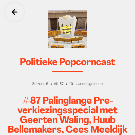
Ga terug
Politieke Popcorncast
Seizoen 6
Afl. 87
10 maanden geleden
#87 Palinglange Pre-
verkiezingsspecial met
Geerten Waling, Huub
Bellemakers, Cees Meeldijk