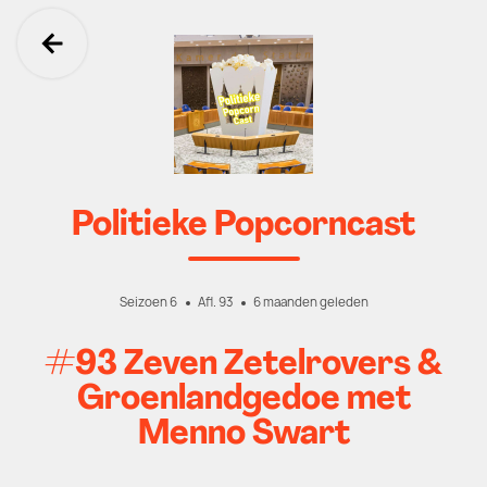
Ga terug
Politieke Popcorncast
Seizoen 6
Afl. 93
6 maanden geleden
#93 Zeven Zetelrovers &
Groenlandgedoe met
Menno Swart