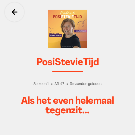
Ga terug
PosiStevieTijd
Seizoen 1
Afl. 47
3 maanden geleden
Als het even helemaal
tegenzit...