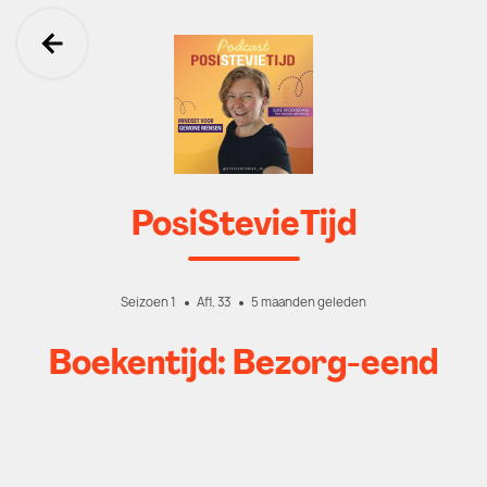
Ga terug
PosiStevieTijd
Seizoen 1
Afl. 33
5 maanden geleden
Boekentijd: Bezorg-eend