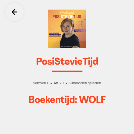
Ga terug
PosiStevieTijd
Seizoen 1
Afl. 20
9 maanden geleden
Boekentijd: WOLF