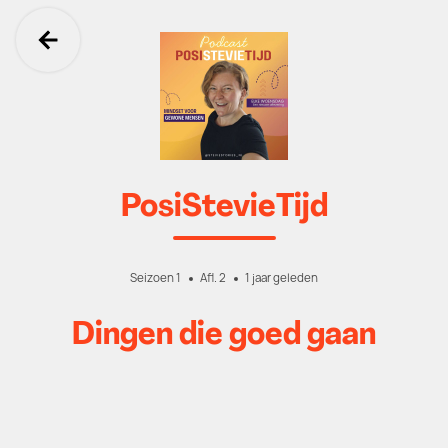
Ga terug
PosiStevieTijd
Seizoen 1
Afl. 2
1 jaar geleden
Dingen die goed gaan