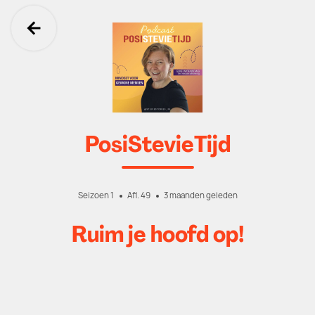
Ga terug
PosiStevieTijd
Seizoen 1
Afl. 49
3 maanden geleden
Ruim je hoofd op!