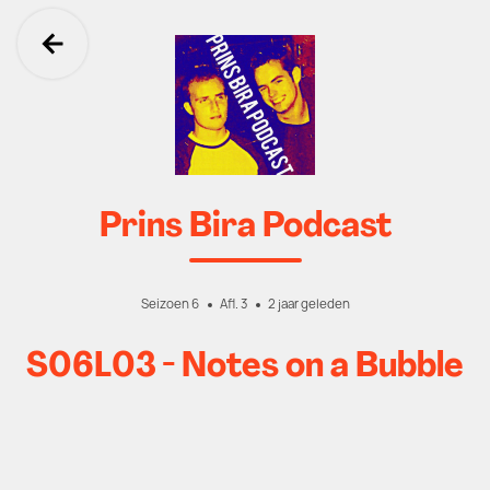
Ga terug
Prins Bira Podcast
Seizoen 6
Afl. 3
2 jaar geleden
S06L03 - Notes on a Bubble