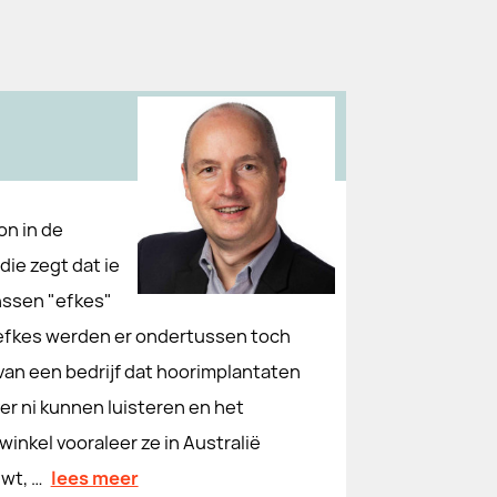
n in de
die zegt dat ie
anssen "efkes"
ie efkes werden er ondertussen toch
 van een bedrijf dat hoorimplantaten
r ni kunnen luisteren en het
winkel vooraleer ze in Australië
wt, …
lees meer