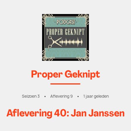
Proper Geknipt
Seizoen 3
Aflevering 9
1 jaar geleden
Aflevering 40: Jan Janssen