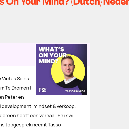
s On Your Mind? (Dutch/Neder
 Victus Sales
m Te Dromen |
en Peter en
al development, mindset & verkoop.
dereen heeft een verhaal. En ik wil
 ons topgesprek neemt Tasso