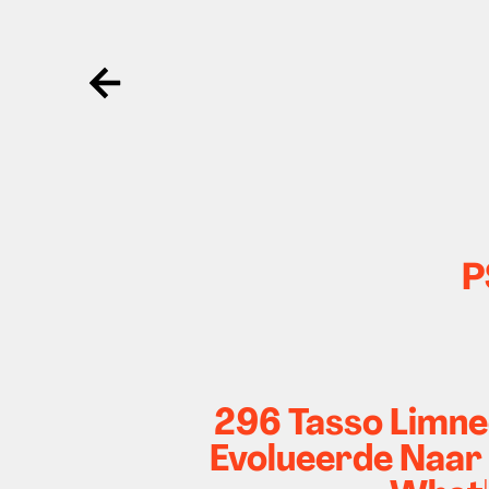
Ga terug
P
296 Tasso Limneo
Evolueerde Naar