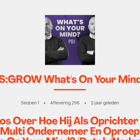
S:GROW What's On Your Min
Seizoen 1
Aflevering 296
2 jaar geleden
s Over Hoe Hij Als Oprichter
 Multi Ondernemer En Oproep