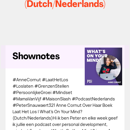
(Dutch/Nederlands)
Shownotes
#AnneCornut #LaatHetLos
#Loslaten #GrenzenStellen
#PersoonlijkeGroei #Mindset
#MamaVanVijf #MaisonSlash #PodcastNederlands
#PeterSnauwaert321 Anne Cornut Over Haar Boek
Laat Het Los | What's On Your Mind?
(Dutch/Nederlands)Hi ik ben Peter en elke week geef
ik jullie een podcast over personal development,