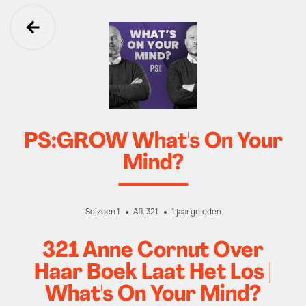
Ga terug
PS:GROW What's On Your
Mind?
Seizoen 1
Afl. 321
1 jaar geleden
321 Anne Cornut Over
Haar Boek Laat Het Los |
What's On Your Mind?