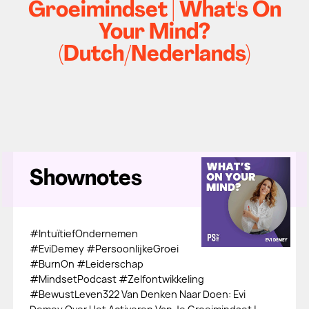
Groeimindset | What's On
Your Mind?
(Dutch/Nederlands)
Shownotes
#IntuïtiefOndernemen
#EviDemey #PersoonlijkeGroei
#BurnOn #Leiderschap
#MindsetPodcast #Zelfontwikkeling
#BewustLeven322 Van Denken Naar Doen: Evi