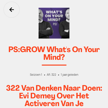
Ga terug
PS:GROW What's On Your
Mind?
Seizoen 1
Afl. 322
1 jaar geleden
322 Van Denken Naar Doen:
Evi Demey Over Het
Activeren Van Je