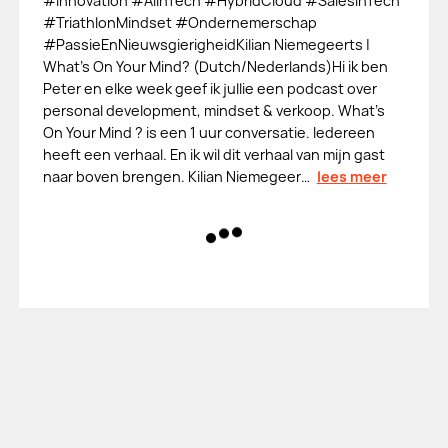
#Innovation #AIinTech #HybridCloud #SalesInTech
#TriathlonMindset #Ondernemerschap
#PassieEnNieuwsgierigheidKilian Niemegeerts |
What's On Your Mind? (Dutch/Nederlands)Hi ik ben
Peter en elke week geef ik jullie een podcast over
personal development, mindset & verkoop. What's
On Your Mind ? is een 1 uur conversatie. Iedereen
heeft een verhaal. En ik wil dit verhaal van mijn gast
naar boven brengen. Kilian Niemegeer…
lees meer