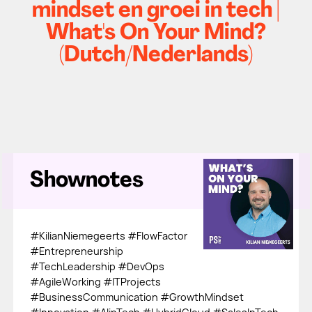
mindset en groei in tech |
What's On Your Mind?
(Dutch/Nederlands)
Shownotes
#KilianNiemegeerts #FlowFactor
#Entrepreneurship
#TechLeadership #DevOps
#AgileWorking #ITProjects
#BusinessCommunication #GrowthMindset