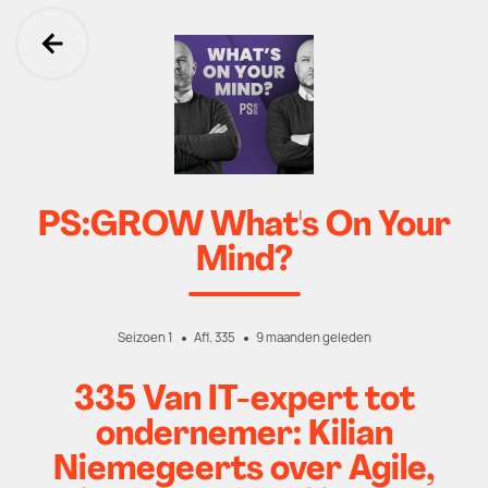
Ga terug
PS:GROW What's On Your
Mind?
Seizoen 1
Afl. 335
9 maanden geleden
335 Van IT-expert tot
ondernemer: Kilian
Niemegeerts over Agile,