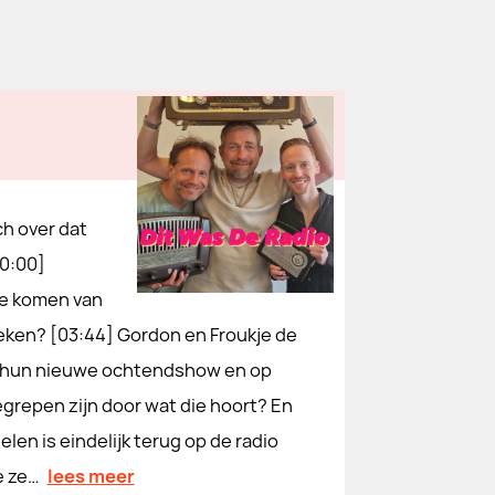
ch over dat
00:00]
ie komen van
eken? [03:44] Gordon en Froukje de
nkt hun nieuwe ochtendshow en op
egrepen zijn door wat die hoort? En
elen is eindelijk terug op de radio
e ze…
lees meer