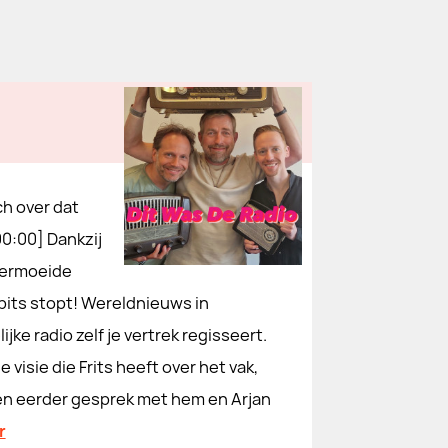
ch over dat
00:00] Dankzij
vermoeide
Spits stopt! Wereldnieuws in
ijke radio zelf je vertrek regisseert.
visie die Frits heeft over het vak,
een eerder gesprek met hem en Arjan
r