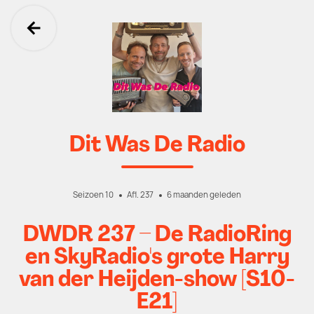
Ga terug
Dit Was De Radio
Seizoen 10
Afl. 237
6 maanden geleden
DWDR 237 – De RadioRing
en SkyRadio's grote Harry
van der Heijden-show [S10-
E21]