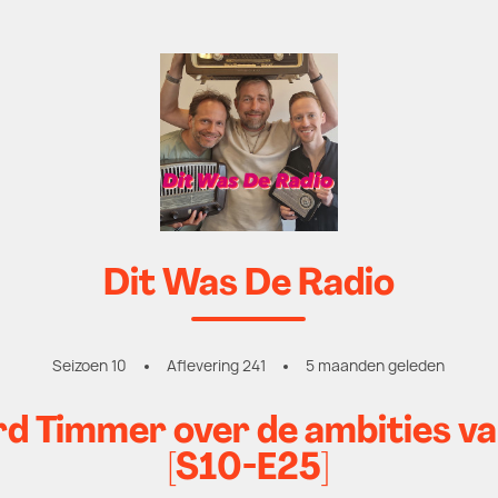
Dit Was De Radio
Seizoen 10
Aflevering 241
5 maanden geleden
 Timmer over de ambities va
[S10-E25]