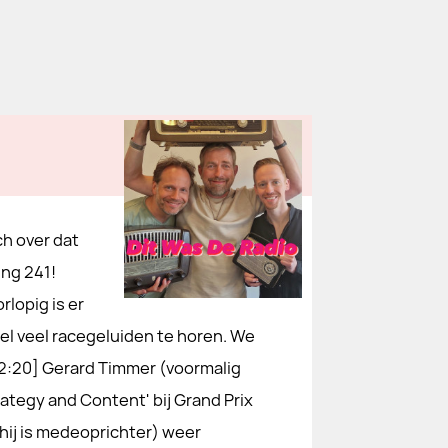
ch over dat
ing 241!
rlopig is er
el veel racegeluiden te horen. We
[12:20] Gerard Timmer (voormalig
rategy and Content' bij Grand Prix
(hij is medeoprichter) weer