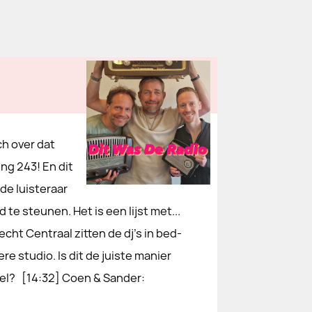
ch over dat
ing 243! En dit
 de luisteraar
te steunen. Het is een lijst met...
cht Centraal zitten de dj’s in bed-
e studio. Is dit de juiste manier
oel? [14:32] Coen & Sander: