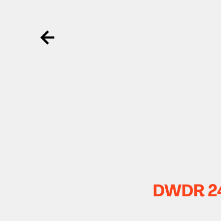
Ga terug
DWDR 243