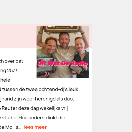
ch over dat
ing 253!
 hele
jd tussen de twee ochtend-dj's leuk
jnand zijn weer herenigd als duo.
Reuter deze dag wekelijks vrij
studio. Hoe anders klinkt die
e Mol is…
lees meer