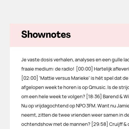
Shownotes
Je vaste dosis verhalen, analyses en een gulle la
fraaie medium: de radio! [00:00] Hartelijk aflever
[02:00] 'Mattie versus Marieke' is hét spel dat de
afgelopen week te horen is op Qmusic. Is de stri
om een hele week te volgen? [18:36] Barend & Wi
Nu op vrijdagochtend op NPO 3FM. Want nu Jamie 
neemt, zitten de twee vrienden weer samen in de 
ochtendshow met de mannen? [29:58] Cruijff & d