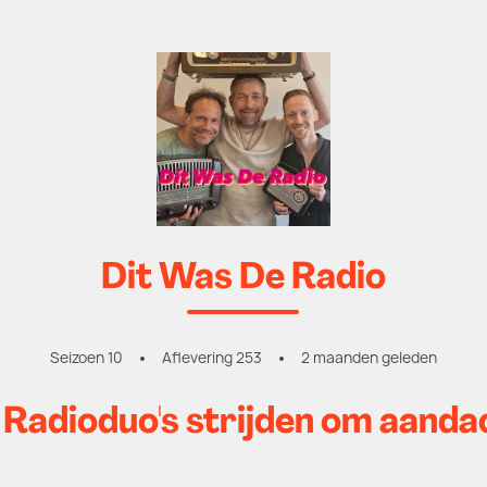
Dit Was De Radio
Seizoen 10
Aflevering 253
2 maanden geleden
Radioduo's strijden om aandac