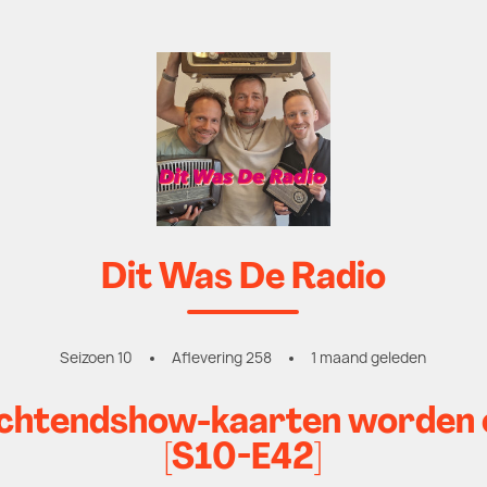
Dit Was De Radio
Seizoen 10
Aflevering 258
1 maand geleden
chtendshow-kaarten worden 
[S10-E42]