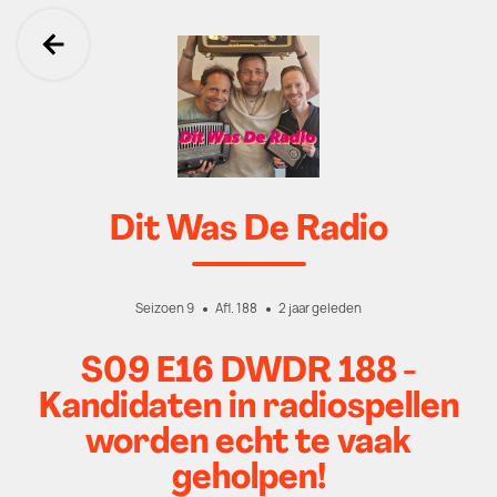
Ga terug
Dit Was De Radio
Seizoen 9
Afl. 188
2 jaar geleden
S09 E16 DWDR 188 -
Kandidaten in radiospellen
worden echt te vaak
geholpen!