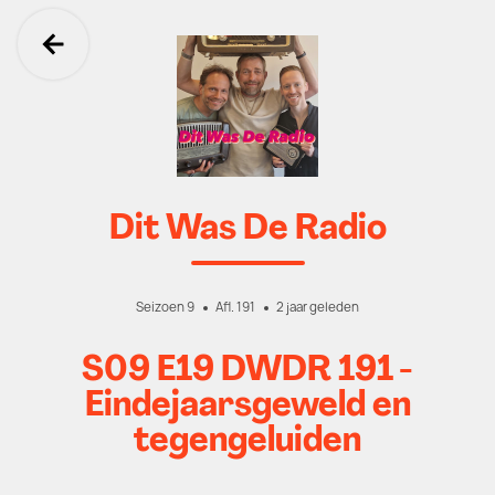
Ga terug
Dit Was De Radio
Seizoen 9
Afl. 191
2 jaar geleden
S09 E19 DWDR 191 -
Eindejaarsgeweld en
tegengeluiden