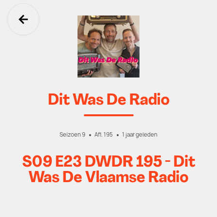
Ga terug
Dit Was De Radio
Seizoen 9
Afl. 195
1 jaar geleden
S09 E23 DWDR 195 - Dit
Was De Vlaamse Radio