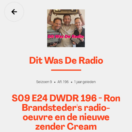
Ga terug
Dit Was De Radio
Seizoen 9
Afl. 196
1 jaar geleden
S09 E24 DWDR 196 - Ron
Brandsteder's radio-
oeuvre en de nieuwe
zender Cream