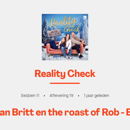
Reality Check
Seizoen 11
Aflevering 19
1 jaar geleden
van Britt en the roast of Rob -