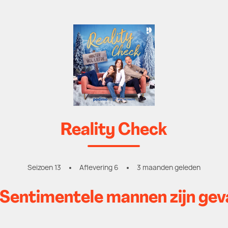
Reality Check
Seizoen 13
Aflevering 6
3 maanden geleden
entimentele mannen zijn gev