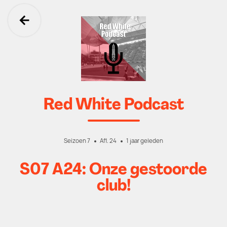
Ga terug
Red White Podcast
Seizoen 7
Afl. 24
1 jaar geleden
S07 A24: Onze gestoorde
club!