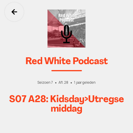
Ga terug
Red White Podcast
Seizoen 7
Afl. 28
1 jaar geleden
S07 A28: Kidsday>Utregse
middag