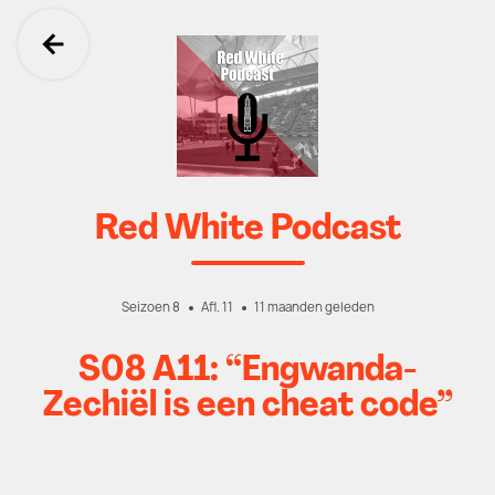
Ga terug
Red White Podcast
Seizoen 8
Afl. 11
11 maanden geleden
S08 A11: “Engwanda-
Zechiël is een cheat code”