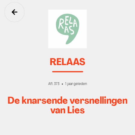
Ga terug
RELAAS
Afl. 373
1 jaar geleden
De knarsende versnellingen
van Lies