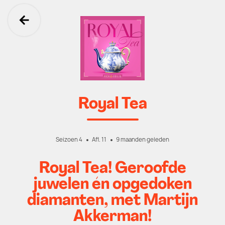
Ga terug
Royal Tea
Seizoen 4
Afl. 11
9 maanden geleden
Royal Tea! Geroofde
juwelen én opgedoken
diamanten, met Martijn
Akkerman!