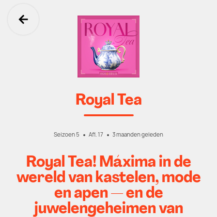
Ga terug
Royal Tea
Seizoen 5
Afl. 17
3 maanden geleden
Royal Tea! Máxima in de
wereld van kastelen, mode
en apen — en de
juwelengeheimen van