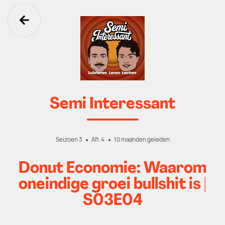
Ga terug
Semi Interessant
Seizoen 3
Afl. 4
10 maanden geleden
Donut Economie: Waarom
oneindige groei bullshit is |
S03E04