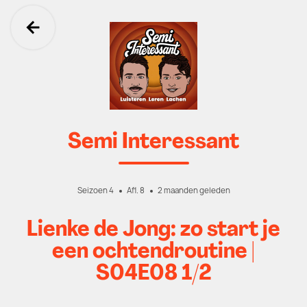
Ga terug
Semi Interessant
Seizoen 4
Afl. 8
2 maanden geleden
Lienke de Jong: zo start je
een ochtendroutine |
S04E08 1/2