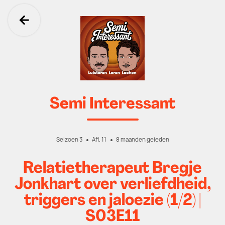
Ga terug
Semi Interessant
Seizoen 3
Afl. 11
8 maanden geleden
Relatietherapeut Bregje
Jonkhart over verliefdheid,
triggers en jaloezie (1/2) |
S03E11