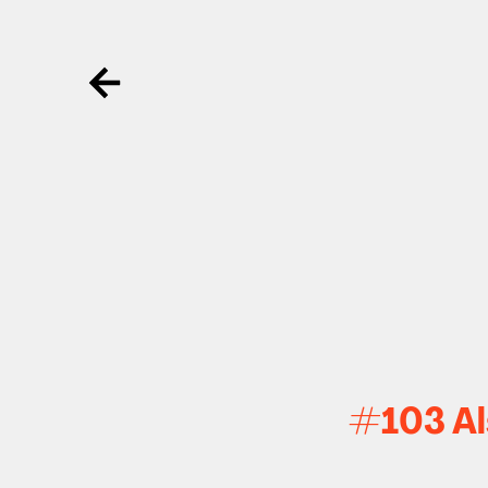
Ga terug
#103 Als