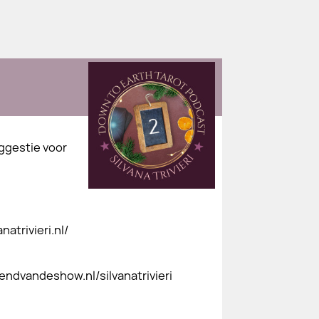
uggestie voor
atrivieri.nl/
iendvandeshow.nl/silvanatrivieri