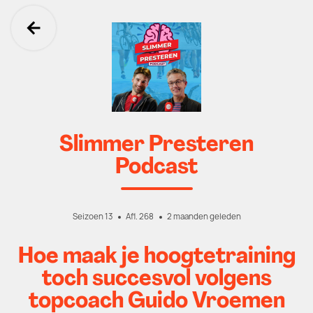
Ga terug
Slimmer Presteren
Podcast
Seizoen 13
Afl. 268
2 maanden geleden
Hoe maak je hoogtetraining
toch succesvol volgens
topcoach Guido Vroemen