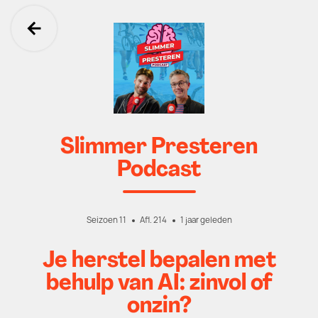
Ga terug
Slimmer Presteren
Podcast
Seizoen 11
Afl. 214
1 jaar geleden
Je herstel bepalen met
behulp van AI: zinvol of
onzin?