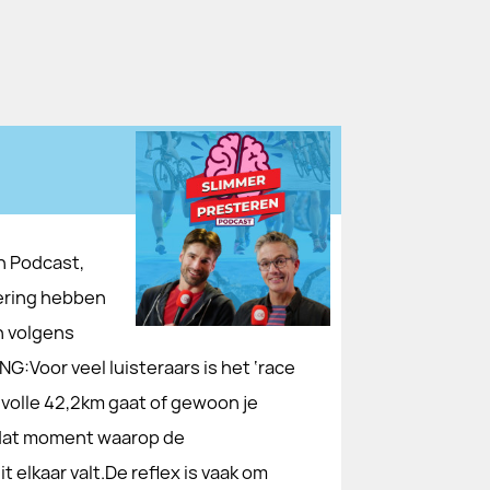
en Podcast,
vering hebben
n volgens
:Voor veel luisteraars is het ‘race
e volle 42,2km gaat of gewoon je
l dat moment waarop de
 elkaar valt.De reflex is vaak om