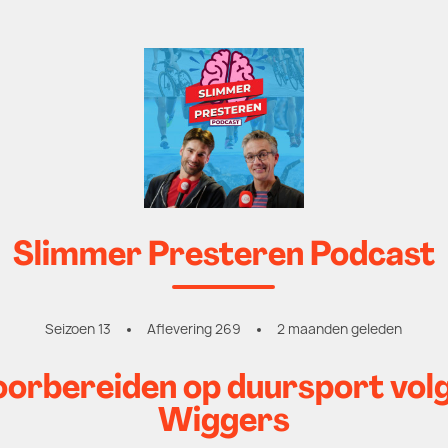
Slimmer Presteren Podcast
Seizoen 13
Aflevering 269
2 maanden geleden
voorbereiden op duursport vol
Wiggers