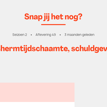
Snap jij het nog?
Seizoen 2
Aflevering 49
3 maanden geleden
hermtijdschaamte, schuldgevo